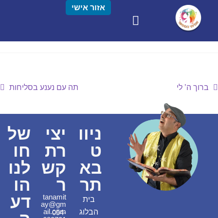
אזור אישי
ברוך ה’ לי
תה עם נענע בסליחות
ניוו
יצי
של
ט
רת
חו
בא
קש
לנו
תר
ר
הו
דע
tanamit
בית
ay@gm
ail.com
הבלוג
054-