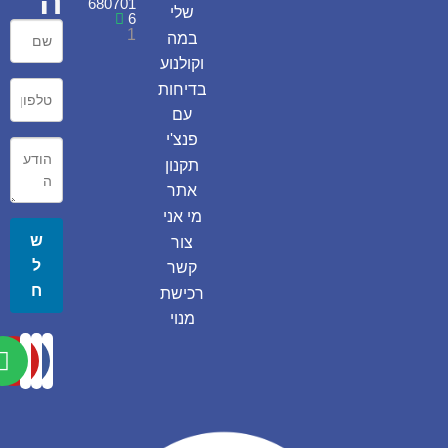
ה
680701
שלי
6
1
במה
וקולנוע
בדיחות
עם
פנצ'י
תקנון
אתר
מי אני
ש
צור
ל
קשר
ח
רכישת
מנוי