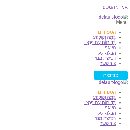
אמיתי המספר
Menu
הַסִּפּוּרִים
בָּמָה וְקוֹלְנוֹעַ
בְּדִיחוֹת עִם פַּנְצִ'י
מי אני
הבלוג שלי
רכישת מנוי
צור קשר
כניסה
הַסִּפּוּרִים
בָּמָה וְקוֹלְנוֹעַ
בְּדִיחוֹת עִם פַּנְצִ'י
מי אני
הבלוג שלי
רכישת מנוי
צור קשר