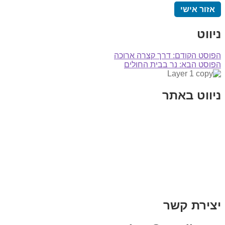
אזור אישי
ניווט
הפוסט הקודם:
דרך קצרה ארוכה
הפוסט הבא:
נר בבית החולים
ניווט באתר
בית
הבלוג שלי
במה וקולנוע
בדיחות עם פנצ'י
תקנון אתר
מי אני
צור קשר
רכישת מנוי
יצירת קשר