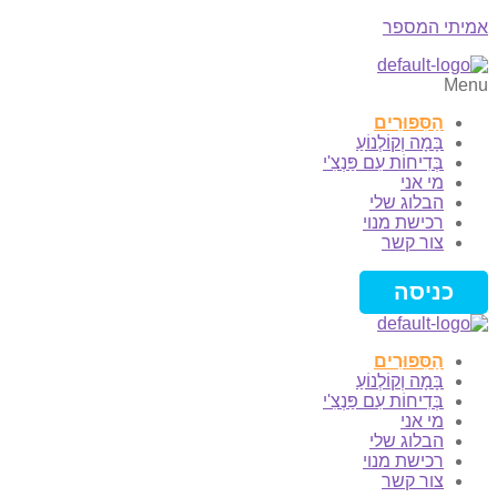
אמיתי המספר
Menu
הַסִּפּוּרִים
בָּמָה וְקוֹלְנוֹעַ
בְּדִיחוֹת עִם פַּנְצִ'י
מי אני
הבלוג שלי
רכישת מנוי
צור קשר
כניסה
הַסִּפּוּרִים
בָּמָה וְקוֹלְנוֹעַ
בְּדִיחוֹת עִם פַּנְצִ'י
מי אני
הבלוג שלי
רכישת מנוי
צור קשר