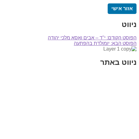
אזור אישי
ניווט
הפוסט הקודם:
י"ד – אבים ואסא מלכי יהודה
הפוסט הבא:
יומולדת בהפתעה
ניווט באתר
בית
הבלוג שלי
במה וקולנוע
בדיחות עם פנצ'י
תקנון אתר
מי אני
צור קשר
רכישת מנוי