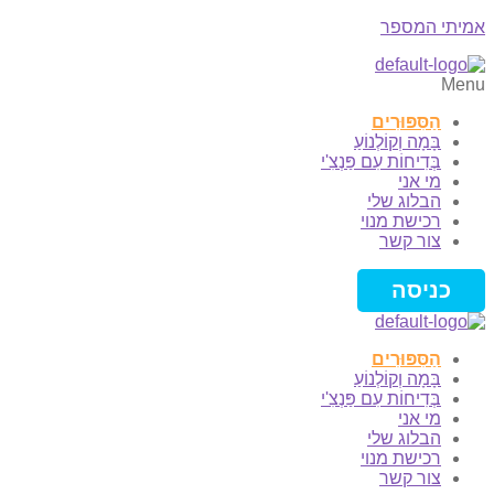
אמיתי המספר
Menu
הַסִּפּוּרִים
בָּמָה וְקוֹלְנוֹעַ
בְּדִיחוֹת עִם פַּנְצִ'י
מי אני
הבלוג שלי
רכישת מנוי
צור קשר
כניסה
הַסִּפּוּרִים
בָּמָה וְקוֹלְנוֹעַ
בְּדִיחוֹת עִם פַּנְצִ'י
מי אני
הבלוג שלי
רכישת מנוי
צור קשר