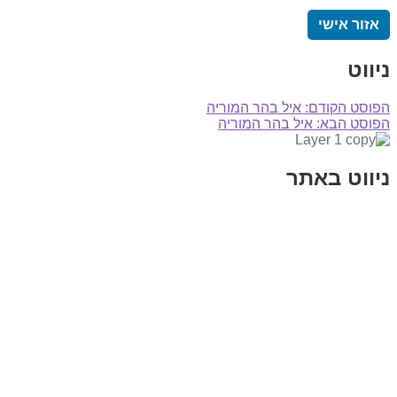
אזור אישי
ניווט
הפוסט הקודם:
איל בהר המוריה
הפוסט הבא:
איל בהר המוריה
ניווט באתר
בית
הבלוג שלי
במה וקולנוע
בדיחות עם פנצ'י
תקנון אתר
מי אני
צור קשר
רכישת מנוי