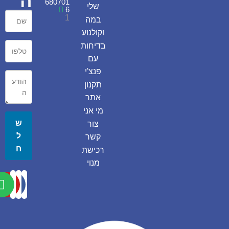
ה
680701
שלי
6
1
במה
וקולנוע
בדיחות
עם
פנצ'י
תקנון
אתר
מי אני
ש
צור
ל
קשר
ח
רכישת
מנוי