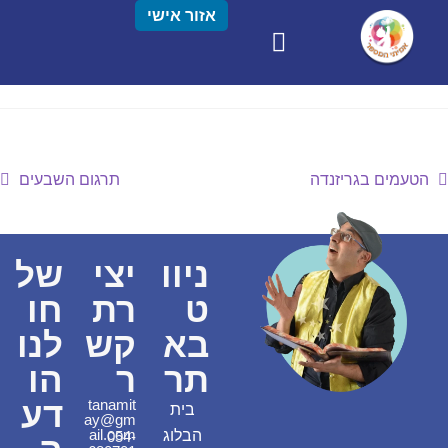
אזור אישי
הטעמים בגריזנדה
תרגום השבעים
ניוו
יצי
של
ט
רת
חו
בא
קש
לנו
תר
ר
הו
דע
tanamit
בית
ay@gm
ail.com
הבלוג
054-