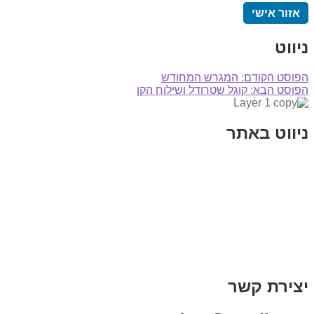
אזור אישי
ניווט
הפוסט הקודם:
המגרש המחודש
הפוסט הבא:
קוגל שטרודל ושילוח הקן
ניווט באתר
בית
הבלוג שלי
במה וקולנוע
בדיחות עם פנצ'י
תקנון אתר
מי אני
צור קשר
רכישת מנוי
יצירת קשר