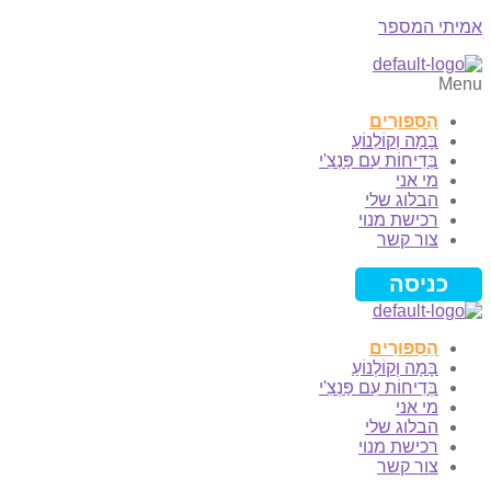
אמיתי המספר
Menu
הַסִּפּוּרִים
בָּמָה וְקוֹלְנוֹעַ
בְּדִיחוֹת עִם פַּנְצִ'י
מי אני
הבלוג שלי
רכישת מנוי
צור קשר
כניסה
הַסִּפּוּרִים
בָּמָה וְקוֹלְנוֹעַ
בְּדִיחוֹת עִם פַּנְצִ'י
מי אני
הבלוג שלי
רכישת מנוי
צור קשר