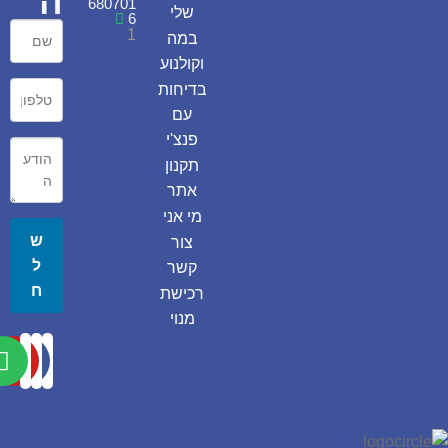
ה
680701
שלי
6
1
במה
וקולנוע
בדיחות
עם
פנצ'י
תקנון
אתר
מי אני
ש
צור
ל
קשר
ח
רכישת
מנוי