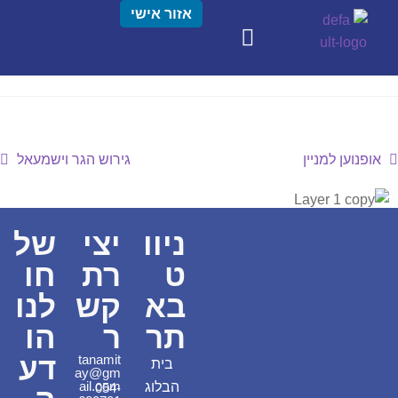
אזור אישי
אופנוען למניין
גירוש הגר וישמעאל
ניוו
יצי
של
ט
רת
חו
בא
קש
לנו
תר
ר
הו
דע
tanamit
בית
ay@gm
ail.com
הבלוג
054-