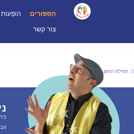
הַסִּפּוּרִים
הוֹפָעוֹת
צור קשר
תפילת החזון איש
ני
בית
הבל