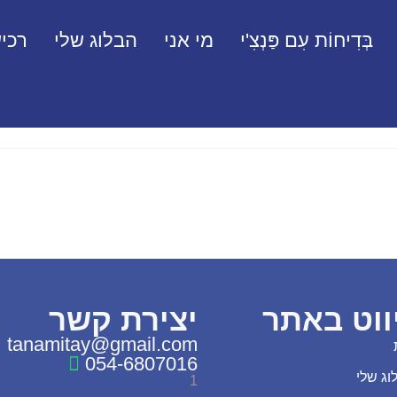
בְּדִיחוֹת עִם פַּנְצִ'י
מי אני
הבלוג שלי
רכיש
ווט באתר
יצירת קשר
tanamitay@gmail.com
054-6807016
וג שלי
1