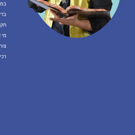
במה
בדי
תקנ
מי א
צור
רכי