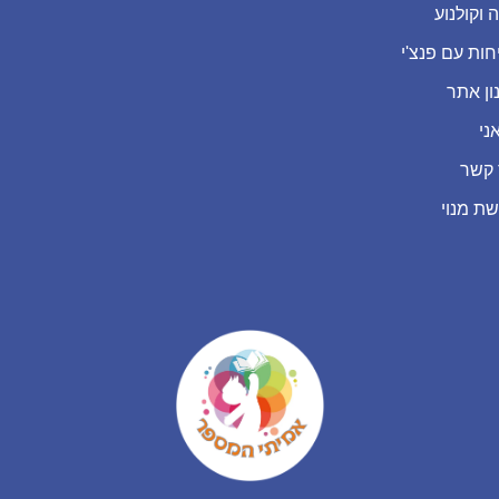
 וקולנוע
חות עם פנצ'י
ון אתר
ני
 קשר
שת מנוי