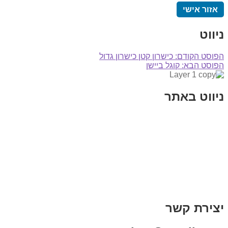
אזור אישי
ניווט
הפוסט הקודם:
כישרון קטן כישרון גדול
הפוסט הבא:
קוגל ביישן
ניווט באתר
בית
הבלוג שלי
במה וקולנוע
בדיחות עם פנצ'י
תקנון אתר
מי אני
צור קשר
רכישת מנוי
יצירת קשר