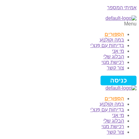
אמיתי המספר
Menu
הַסִּפּוּרִים
בָּמָה וְקוֹלְנוֹעַ
בְּדִיחוֹת עִם פַּנְצִ'י
מי אני
הבלוג שלי
רכישת מנוי
צור קשר
כניסה
הַסִּפּוּרִים
בָּמָה וְקוֹלְנוֹעַ
בְּדִיחוֹת עִם פַּנְצִ'י
מי אני
הבלוג שלי
רכישת מנוי
צור קשר