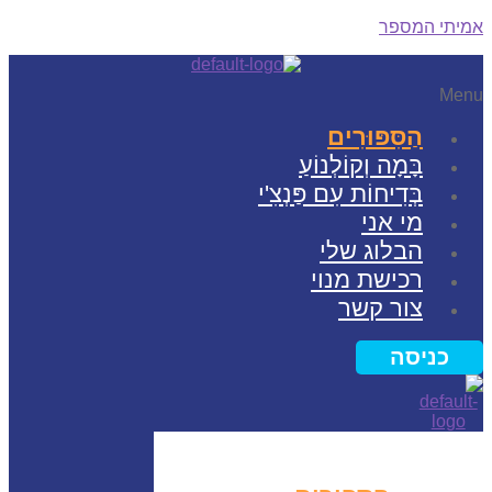
תי המספר
Me
הַסִּפּוּרִים
בָּמָה וְקוֹלְנוֹעַ
בְּדִיחוֹת עִם פַּנְצִ'י
מי אני
הבלוג שלי
רכישת מנוי
צור קשר
כניסה