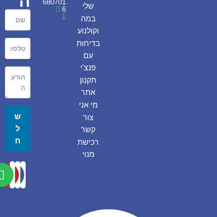
ה
680701
שלי
6
1
במה
וקולנוע
בדיחות
עם
פנצ'י
תקנון
אתר
מי אני
ש
צור
ל
קשר
ח
רכישת
מנוי