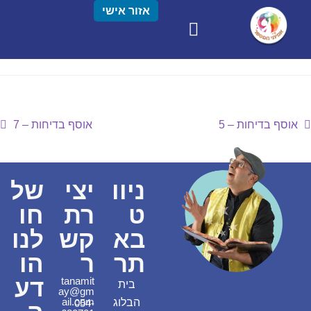
אזור אישי
אוסף בדיחות – 5
אוסף בדיחות – 7
ניוו
יצי
של
ט
רת
חו
בא
קש
לנו
תר
ר
הו
דע
tanamit
בית
ay@gm
ail.com
הבלוג
054-