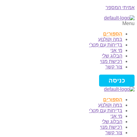
אמיתי המספר
Menu
הַסִּפּוּרִים
בָּמָה וְקוֹלְנוֹעַ
בְּדִיחוֹת עִם פַּנְצִ'י
מי אני
הבלוג שלי
רכישת מנוי
צור קשר
כניסה
הַסִּפּוּרִים
בָּמָה וְקוֹלְנוֹעַ
בְּדִיחוֹת עִם פַּנְצִ'י
מי אני
הבלוג שלי
רכישת מנוי
צור קשר