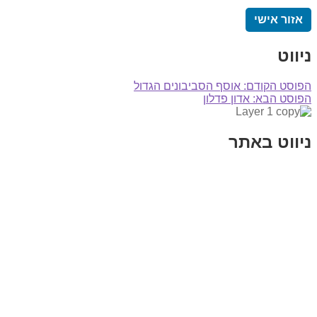
אזור אישי
ניווט
הפוסט הקודם:
אוסף הסביבונים הגדול
הפוסט הבא:
אדון פדלון
ניווט באתר
בית
הבלוג שלי
במה וקולנוע
בדיחות עם פנצ'י
תקנון אתר
מי אני
צור קשר
רכישת מנוי