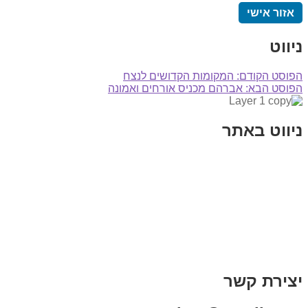
אזור אישי
ניווט
הפוסט הקודם:
המקומות הקדושים לנצח
הפוסט הבא:
אברהם מכניס אורחים ואמונה
ניווט באתר
בית
הבלוג שלי
במה וקולנוע
בדיחות עם פנצ'י
תקנון אתר
מי אני
צור קשר
רכישת מנוי
יצירת קשר