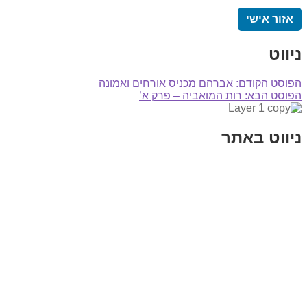
אזור אישי
ניווט
הפוסט הקודם:
אברהם מכניס אורחים ואמונה
הפוסט הבא:
רות המואביה – פרק א’
ניווט באתר
בית
הבלוג שלי
במה וקולנוע
בדיחות עם פנצ'י
תקנון אתר
מי אני
צור קשר
רכישת מנוי