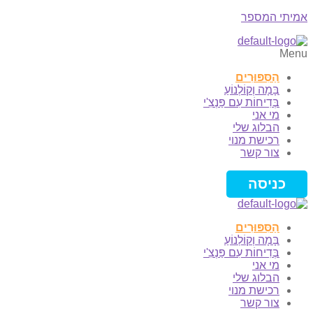
אמיתי המספר
Menu
הַסִּפּוּרִים
בָּמָה וְקוֹלְנוֹעַ
בְּדִיחוֹת עִם פַּנְצִ'י
מי אני
הבלוג שלי
רכישת מנוי
צור קשר
כניסה
הַסִּפּוּרִים
בָּמָה וְקוֹלְנוֹעַ
בְּדִיחוֹת עִם פַּנְצִ'י
מי אני
הבלוג שלי
רכישת מנוי
צור קשר