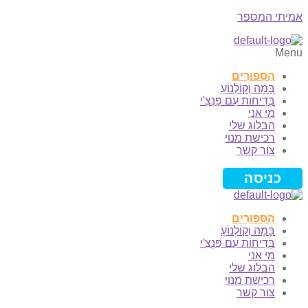
אמיתי המספר
Menu
הַסִּפּוּרִים
בָּמָה וְקוֹלְנוֹעַ
בְּדִיחוֹת עִם פַּנְצִ'י
מי אני
הבלוג שלי
רכישת מנוי
צור קשר
כניסה
הַסִּפּוּרִים
בָּמָה וְקוֹלְנוֹעַ
בְּדִיחוֹת עִם פַּנְצִ'י
מי אני
הבלוג שלי
רכישת מנוי
צור קשר