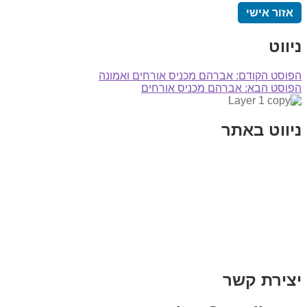
אזור אישי
ניווט
הפוסט הקודם:
אברהם מכניס אורחים ואמונה
הפוסט הבא:
אברהם מכניס אורחים
ניווט באתר
בית
הבלוג שלי
במה וקולנוע
בדיחות עם פנצ'י
תקנון אתר
מי אני
צור קשר
רכישת מנוי
יצירת קשר