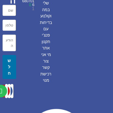
ה
680701
שלי
6
1
במה
וקולנוע
בדיחות
עם
פנצ'י
תקנון
אתר
מי אני
ש
צור
ל
קשר
ח
רכישת
מנוי