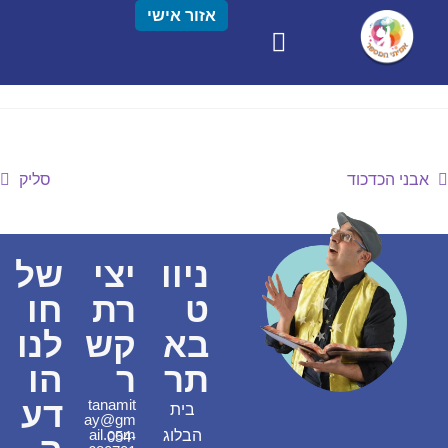
אזור אישי
אבני הכדכוד
סליק
ניוו
יצי
של
ט
רת
חו
בא
קש
לנו
תר
ר
הו
דע
tanamit
בית
ay@gm
ail.com
הבלוג
054-