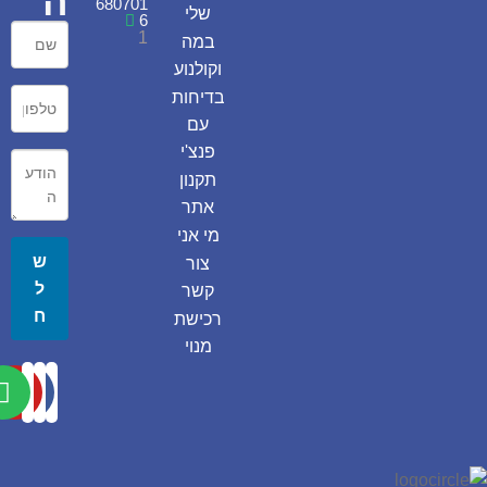
ה
680701
שלי
6
1
במה
וקולנוע
בדיחות
עם
פנצ'י
תקנון
אתר
מי אני
ש
צור
ל
קשר
ח
רכישת
מנוי