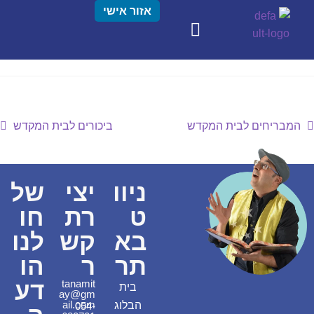
אזור אישי
המבריחים לבית המקדש
ביכורים לבית המקדש
ניוו
יצי
של
ט
רת
חו
בא
קש
לנו
תר
ר
הו
דע
tanamit
בית
ay@gm
ail.com
הבלוג
054-