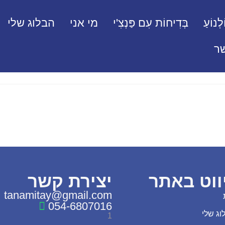
לְנוֹעַ
בְּדִיחוֹת עִם פַּנְצִ'י
מי אני
הבלוג שלי
ר
ווט באתר
יצירת קשר
tanamitay@gmail.com
054-6807016
וג שלי
1