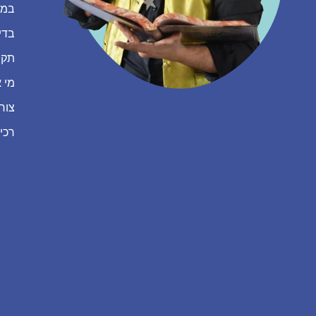
במה
בדי
תקנ
מי א
צור
רכי