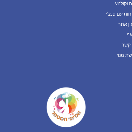
 וקולנוע
חות עם פנצ'י
ון אתר
ני
 קשר
שת מנוי