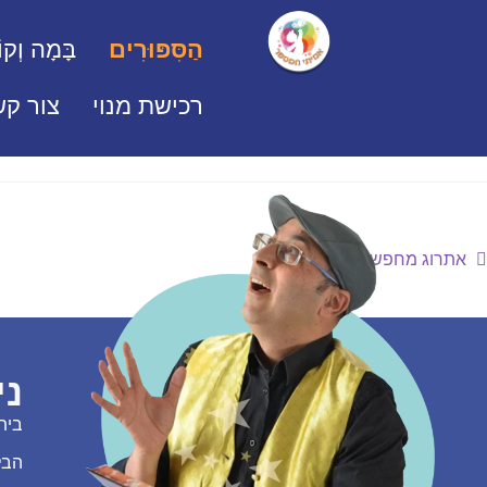
הַסִּפּוּרִים
בָּמָה וְקוֹ
רכישת מנוי
צור קש
אתרוג מחפש חבר
ני
בית
הבל