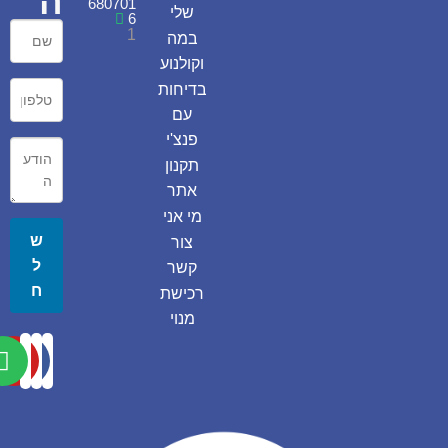
ה
680701
שלי
6
1
במה
וקולנוע
בדיחות
עם
פנצ'י
תקנון
אתר
מי אני
ש
צור
ל
קשר
ח
רכישת
מנוי