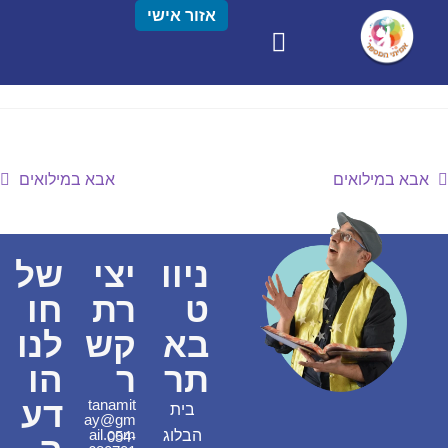
אזור אישי
אבא במילואים
אבא במילואים
ניוו
יצי
של
ט
רת
חו
בא
קש
לנו
תר
ר
הו
דע
tanamit
בית
ay@gm
ail.com
הבלוג
054-