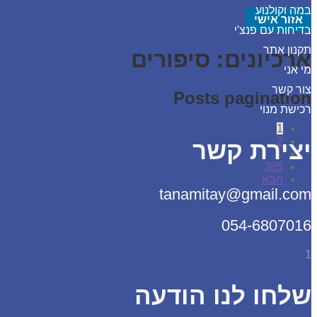
במה וקולנוע
אזור אישי
בדיחות עם פנצ'י
תקנון אתר
ארכיונים:
סיפורים
מי אני
צור קשר
Posts pagination
רכישת מנוי
1
2
יצירת קשר
…
385
הבא
tanamitay@gmail.com
054-6807016
1
שלחו לנו הודעה