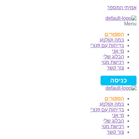
אמיתי המספר
Menu
הַסִּפּוּרִים
בָּמָה וְקוֹלְנוֹעַ
בְּדִיחוֹת עִם פַּנְצִ'י
מי אני
הבלוג שלי
רכישת מנוי
צור קשר
כניסה
הַסִּפּוּרִים
בָּמָה וְקוֹלְנוֹעַ
בְּדִיחוֹת עִם פַּנְצִ'י
מי אני
הבלוג שלי
רכישת מנוי
צור קשר