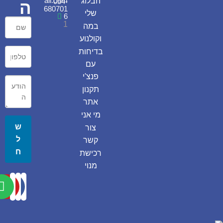
ail.com
הבלוג
054-
ה
680701
שלי
6
1
במה
וקולנוע
בדיחות
עם
פנצ'י
תקנון
אתר
מי אני
ש
צור
ל
קשר
ח
רכישת
מנוי