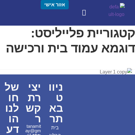
אזור אישי
קטגוריית פלייליסט:
דוגמא עמוד בית ורכישה
ניוו
יצי
של
ט
רת
חו
בא
קש
לנו
תר
ר
הו
דע
tanamit
בית
ay@gm