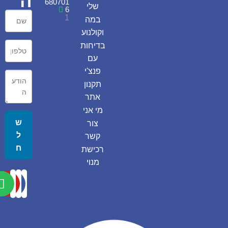
ה
680701
שלי
6
1
במה
וקולנוע
בדיחות
עם
פנצ'י
תקנון
אתר
מי אני
ש
צור
ל
קשר
ח
רכישת
מנוי