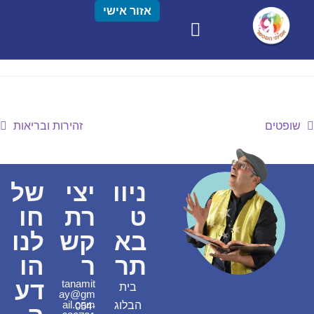
אזור אישי
שופטים
זהירות ובריאות
ניוו
יצי
של
ט
רת
חו
בא
קש
לנו
תר
ר
הו
דע
tanamit
בית
ay@gm
ail.com
הבלוג
054-