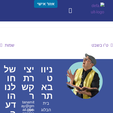
אזור אישי
ט"ו בשבט
שמות
ניוו
יצי
של
ט
רת
חו
בא
קש
לנו
תר
ר
הו
דע
tanamit
בית
ay@gm
ail.com
הבלוג
054-