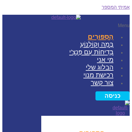
תי המספר
Me
הַסִּפּוּרִים
בָּמָה וְקוֹלְנוֹעַ
בְּדִיחוֹת עִם פַּנְצִ'י
מי אני
הבלוג שלי
רכישת מנוי
צור קשר
כניסה