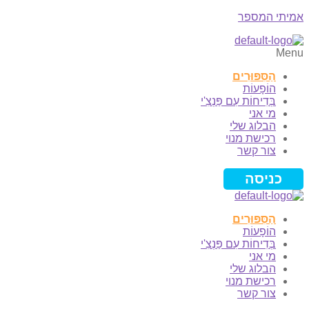
אמיתי המספר
Menu
הַסִּפּוּרִים
הוֹפָעוֹת
בְּדִיחוֹת עִם פַּנְצִ'י
מי אני
הבלוג שלי
רכישת מנוי
צור קשר
כניסה
הַסִּפּוּרִים
הוֹפָעוֹת
בְּדִיחוֹת עִם פַּנְצִ'י
מי אני
הבלוג שלי
רכישת מנוי
צור קשר