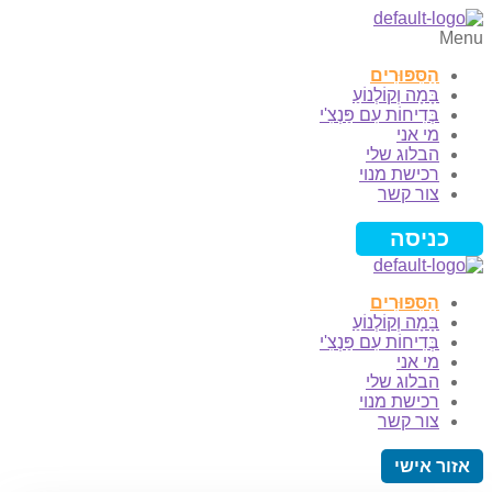
Menu
הַסִּפּוּרִים
בָּמָה וְקוֹלְנוֹעַ
בְּדִיחוֹת עִם פַּנְצִ'י
מי אני
הבלוג שלי
רכישת מנוי
צור קשר
כניסה
הַסִּפּוּרִים
בָּמָה וְקוֹלְנוֹעַ
בְּדִיחוֹת עִם פַּנְצִ'י
מי אני
הבלוג שלי
רכישת מנוי
צור קשר
אזור אישי