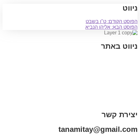
ניווט
הפוסט הקודם:
ט"ו בשבט
הפוסט הבא:
אליהו הנביא
ניווט באתר
בית
הבלוג שלי
במה וקולנוע
בדיחות עם פנצ'י
תקנון אתר
מי אני
צור קשר
רכישת מנוי
יצירת קשר
tanamitay@gmail.com