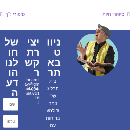
סיפורי חיות
סיפורי נ"ך
ניוו
יצי
של
ט
רת
חו
בא
קש
לנו
תר
ר
הו
דע
tanamit
בית
ay@gm
ail.com
הבלוג
054-
ה
680701
שלי
6
1
במה
וקולנוע
בדיחות
עם