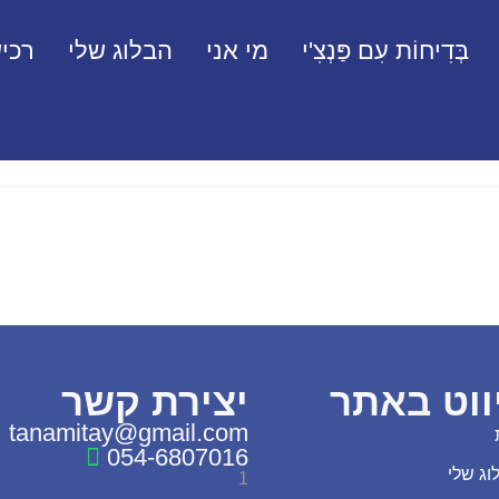
בְּדִיחוֹת עִם פַּנְצִ'י
מי אני
הבלוג שלי
רכיש
ווט באתר
יצירת קשר
tanamitay@gmail.com
054-6807016
וג שלי
1