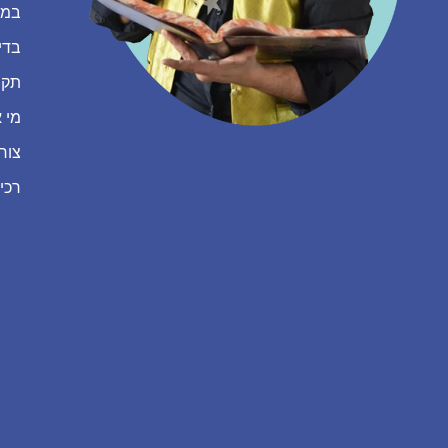
במה
בדי
תקנ
מי א
צור
רכי