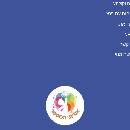
 וקולנוע
חות עם פנצ'י
ון אתר
ני
 קשר
שת מנוי