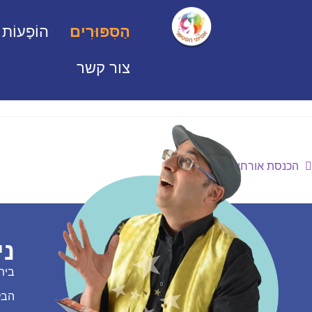
הַסִּפּוּרִים
הוֹפָעוֹת
צור קשר
הכנסת אורחים
ני
בית
הבל