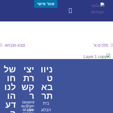
אזור אישי
מלכים א'
סבא וסבתא
ניוו
יצי
של
ט
רת
חו
בא
קש
לנו
תר
ר
הו
דע
tanamit
בית
ay@gm
ail.com
הבלוג
054-