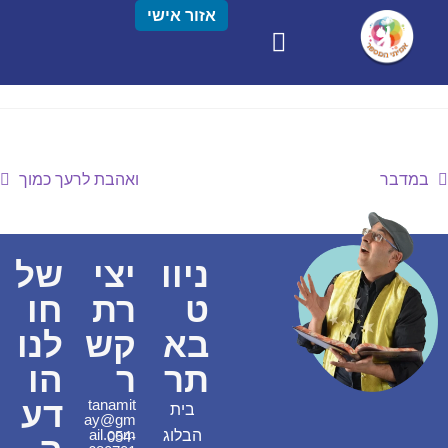
אזור אישי
במדבר
ואהבת לרעך כמוך
ניוו
יצי
של
ט
רת
חו
בא
קש
לנו
תר
ר
הו
דע
tanamit
בית
ay@gm
ail.com
הבלוג
054-