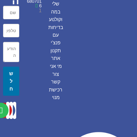
ה
680701
שלי
6
1
במה
וקולנוע
בדיחות
עם
פנצ'י
תקנון
אתר
מי אני
ש
צור
ל
קשר
ח
רכישת
מנוי