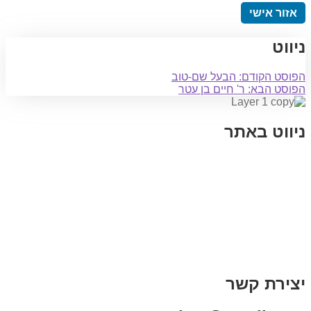
אזור אישי
ניווט
הפוסט הקודם:
הבעל שם-טוב
הפוסט הבא:
ר' חיים בן עטר
ניווט באתר
בית
הבלוג שלי
במה וקולנוע
בדיחות עם פנצ'י
תקנון אתר
מי אני
צור קשר
רכישת מנוי
יצירת קשר