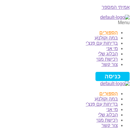
אמיתי המספר
Menu
הַסִּפּוּרִים
בָּמָה וְקוֹלְנוֹעַ
בְּדִיחוֹת עִם פַּנְצִ'י
מי אני
הבלוג שלי
רכישת מנוי
צור קשר
כניסה
הַסִּפּוּרִים
בָּמָה וְקוֹלְנוֹעַ
בְּדִיחוֹת עִם פַּנְצִ'י
מי אני
הבלוג שלי
רכישת מנוי
צור קשר