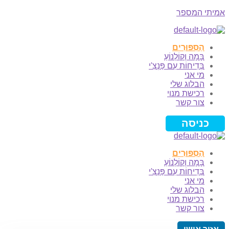
אמיתי המספר
Menu
הַסִּפּוּרִים
בָּמָה וְקוֹלְנוֹעַ
בְּדִיחוֹת עִם פַּנְצִ'י
מי אני
הבלוג שלי
רכישת מנוי
צור קשר
כניסה
הַסִּפּוּרִים
בָּמָה וְקוֹלְנוֹעַ
בְּדִיחוֹת עִם פַּנְצִ'י
מי אני
הבלוג שלי
רכישת מנוי
צור קשר