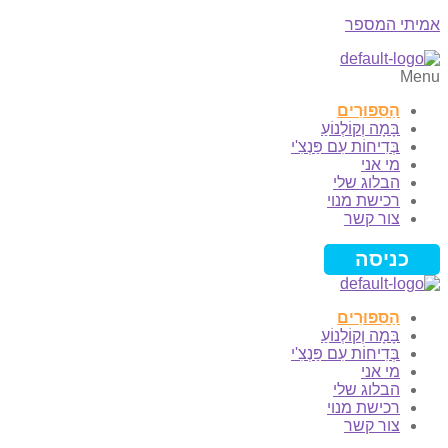
אמיתי המספר
Menu
הַסִּפּוּרִים
בָּמָה וְקוֹלְנוֹעַ
בְּדִיחוֹת עִם פַּנְצִ'י
מי אני
הבלוג שלי
רכישת מנוי
צור קשר
כניסה
הַסִּפּוּרִים
בָּמָה וְקוֹלְנוֹעַ
בְּדִיחוֹת עִם פַּנְצִ'י
מי אני
הבלוג שלי
רכישת מנוי
צור קשר