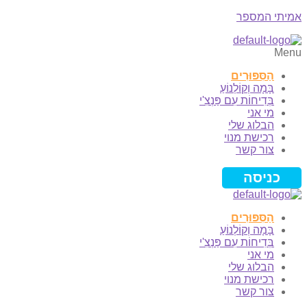
אמיתי המספר
Menu
הַסִּפּוּרִים
בָּמָה וְקוֹלְנוֹעַ
בְּדִיחוֹת עִם פַּנְצִ'י
מי אני
הבלוג שלי
רכישת מנוי
צור קשר
כניסה
הַסִּפּוּרִים
בָּמָה וְקוֹלְנוֹעַ
בְּדִיחוֹת עִם פַּנְצִ'י
מי אני
הבלוג שלי
רכישת מנוי
צור קשר