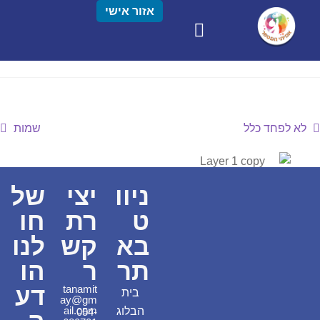
אזור אישי
לא לפחד כלל
שמות
ניוו
יצי
של
ט
רת
חו
בא
קש
לנו
תר
ר
הו
דע
tanamit
בית
ay@gm
ail.com
הבלוג
054-