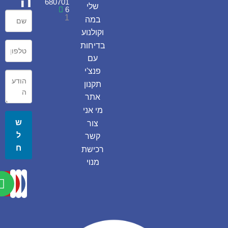
ה
680701
שלי
6
1
במה
וקולנוע
בדיחות
עם
פנצ'י
תקנון
אתר
מי אני
ש
צור
ל
קשר
ח
רכישת
מנוי