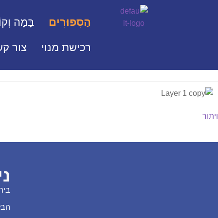
הַסִּפּוּרִים
בָּמָה וְקוֹ
רכישת מנוי
צור קש
ויתור
ני
בית
הבל