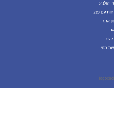
 וקולנוע
חות עם פנצ'י
ון אתר
ני
 קשר
שת מנוי