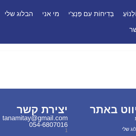
לְנוֹעַ
בְּדִיחוֹת עִם פַּנְצִ'י
מי אני
הבלוג שלי
ר
ווט באתר
יצירת קשר
tanamitay@gmail.com
054-6807016
וג שלי
1